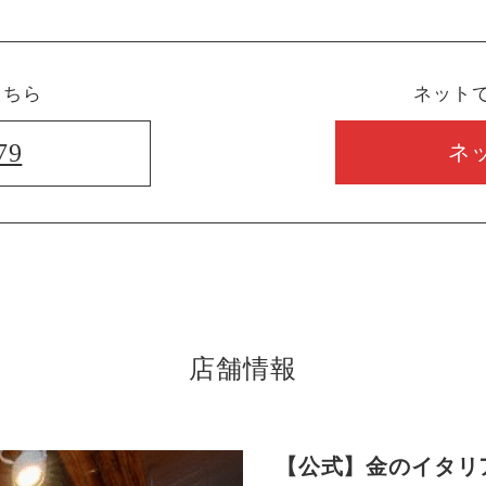
こちら
ネット
79
ネ
店舗情報
【公式】金のイタリ