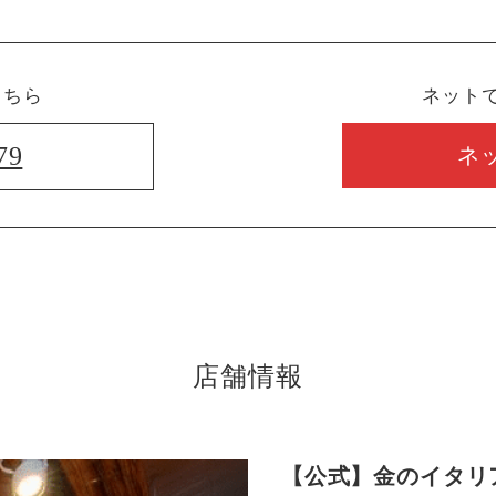
こちら
ネット
79
ネ
店舗情報
【公式】金のイタリ